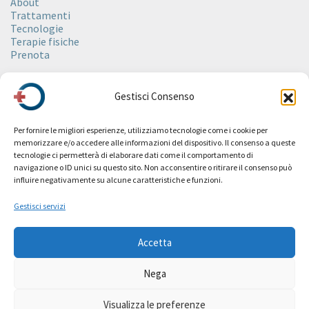
About
Trattamenti
Tecnologie
Terapie fisiche
Prenota
Spa
Gestisci Consenso
About
Ambienti
Trattamenti
Per fornire le migliori esperienze, utilizziamo tecnologie come i cookie per
Rituali
memorizzare e/o accedere alle informazioni del dispositivo. Il consenso a queste
Wellness
tecnologie ci permetterà di elaborare dati come il comportamento di
Estetica
navigazione o ID unici su questo sito. Non acconsentire o ritirare il consenso può
Spa Etiquette
influire negativamente su alcune caratteristiche e funzioni.
Prenota
Listino prezzi
Gestisci servizi
Revive
Accetta
Fitness
Collaborazioni
Nega
Visualizza le preferenze
© Choice-health.ch – L.U.de.S. sagl – CHE-362259353 – Made with
by