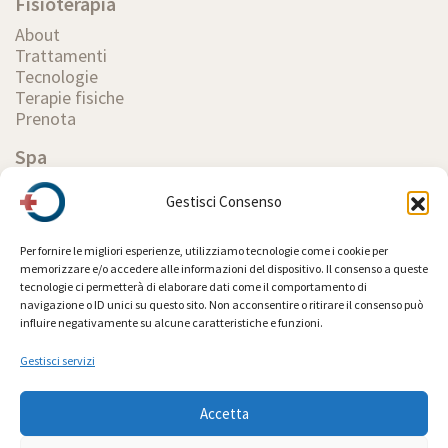
Fisioterapia
About
Trattamenti
Tecnologie
Terapie fisiche
Prenota
Spa
About
Gestisci Consenso
Ambienti
Trattamenti
Rituali
Per fornire le migliori esperienze, utilizziamo tecnologie come i cookie per
Wellness
memorizzare e/o accedere alle informazioni del dispositivo. Il consenso a queste
tecnologie ci permetterà di elaborare dati come il comportamento di
Estetica
navigazione o ID unici su questo sito. Non acconsentire o ritirare il consenso può
Spa Etiquette
influire negativamente su alcune caratteristiche e funzioni.
Prenota
Listino prezzi
Gestisci servizi
Revive
Accetta
Fitness
Collaborazioni