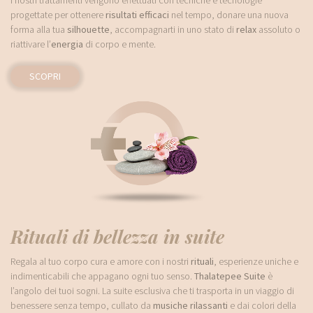
I nostri trattamenti vengono effettuati con tecniche e tecnologie
progettate per ottenere
risultati efficaci
nel tempo, donare una nuova
forma alla tua
silhouette
, accompagnarti in uno stato di
relax
assoluto o
riattivare l’
energia
di corpo e mente.
SCOPRI
Rituali di bellezza in suite
Regala al tuo corpo cura e amore con i nostri
rituali
, esperienze uniche e
indimenticabili che appagano ogni tuo senso.
Thalatepee Suite
è
l’angolo dei tuoi sogni. La suite esclusiva che ti trasporta in un viaggio di
benessere senza tempo, cullato da
musiche rilassanti
e dai colori della