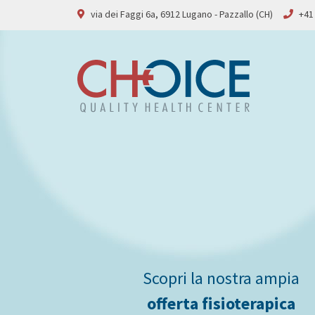
via dei Faggi 6a, 6912 Lugano - Pazzallo (CH)
+41 
Scopri la nostra ampia
Scopri la nostra ampia
offerta fisioterapica
offerta fisioterapica