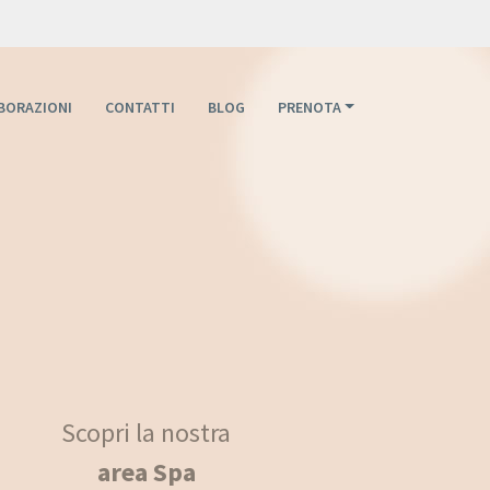
BORAZIONI
CONTATTI
BLOG
PRENOTA
Scopri la nostra
Scopri la nostra
area Spa
area Spa