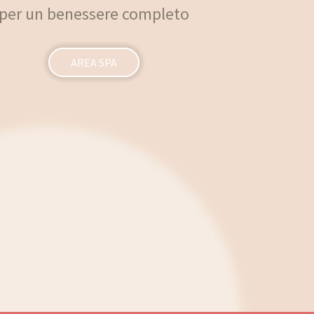
per un benessere completo
per un benessere completo
AREA SPA
AREA SPA