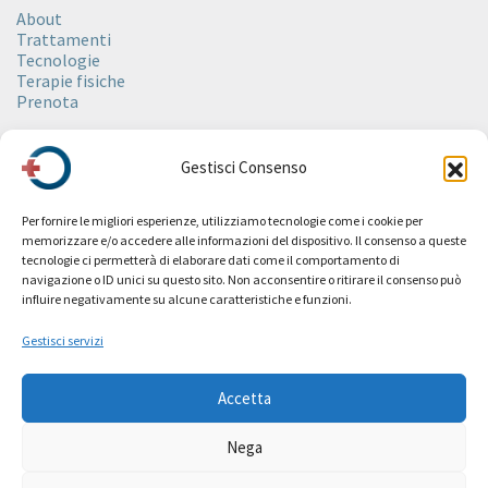
About
Trattamenti
Tecnologie
Terapie fisiche
Prenota
Spa
Gestisci Consenso
About
Ambienti
Trattamenti
Per fornire le migliori esperienze, utilizziamo tecnologie come i cookie per
Rituali
memorizzare e/o accedere alle informazioni del dispositivo. Il consenso a queste
Wellness
tecnologie ci permetterà di elaborare dati come il comportamento di
Estetica
navigazione o ID unici su questo sito. Non acconsentire o ritirare il consenso può
Spa Etiquette
influire negativamente su alcune caratteristiche e funzioni.
Prenota
Listino prezzi
Gestisci servizi
Revive
Accetta
Fitness
Collaborazioni
Nega