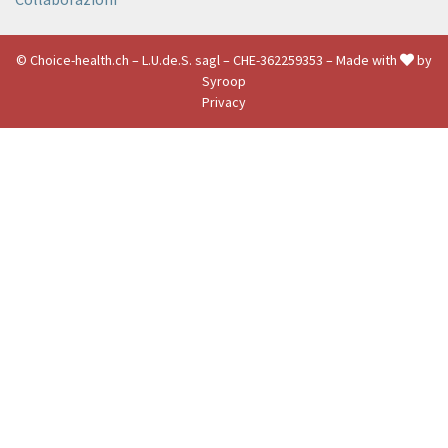
© Choice-health.ch – L.U.de.S. sagl – CHE-362259353 – Made with
by
Syroop
Privacy