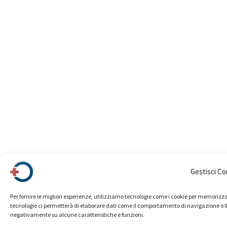
Gestisci C
Per fornire le migliori esperienze, utilizziamo tecnologie come i cookie per memorizza
tecnologie ci permetterà di elaborare dati come il comportamento di navigazione o ID u
negativamente su alcune caratteristiche e funzioni.