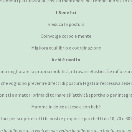
rtamenti più funzionali così da mantenere nel tempo uno stato di
I Benefici
Rieduca la postura
Coinvolge corpo e mente
Migliora equilibrio e coordinazione
A chi è rivolto
ono migliorare la propria mobilità, ritrovare elasticità e rafforza
 che vogliono prevenire difetti di postura legati all’eccessiva sede
onisti e amatori prima di tornare all’attività sportiva o per integ
Mamme in dolce attesa e con bebè
aci per scoprire tutti le nostre proposte pacchetti da 10, 20 o 30 
rai la differenza, in venti lezioni vedrai la differenza, in trenta avrai u