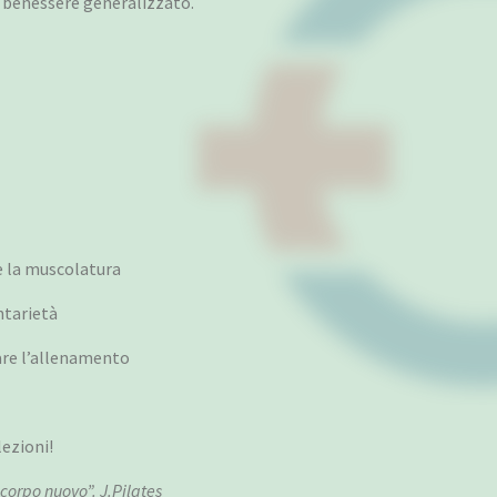
 benessere generalizzato.
re la muscolatura
ntarietà
rare l’allenamento
lezioni!
n corpo nuovo”. J.Pilates