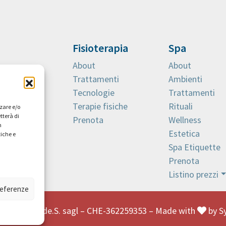
Fisioterapia
Spa
About
About
Trattamenti
Ambienti
Tecnologie
Trattamenti
Terapie fisiche
Rituali
zzare e/o
tterà di
Prenota
Wellness
n
Estetica
tiche e
Spa Etiquette
Prenota
Listino prezzi
preferenze
th.ch – L.U.de.S. sagl – CHE-362259353 – Made with
by
S