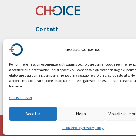
Contatti
Gestisci Consenso
Per fornire le migliori esperienze, utilizziamo tecnologie come i cookie per memori
accedere alle informazioni del dispositivo. Il consenso a queste tecnologie ci perme
elaborare dati come il comportamento di navigazione o ID unici su questo sito. No
acconsentire o ritirare il consenso può influire negativamente su alcune caratteris
funzioni.
Gestisci servizi
Accetta
Nega
Visualizza le 
© Choice-heal
Cookie Policy
Privacy policy