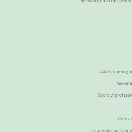
per sostituirli con compo
Adulti che vogli
Giovani
Sportivi professi
Contatt
“ In dieci lezioni senti