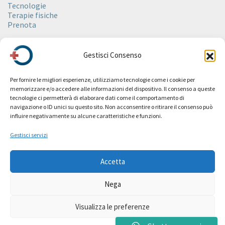
Tecnologie
Terapie fisiche
Prenota
Spa
Gestisci Consenso
About
Ambienti
Trattamenti
Per fornire le migliori esperienze, utilizziamo tecnologie come i cookie per
Rituali
memorizzare e/o accedere alle informazioni del dispositivo. Il consenso a queste
Wellness
tecnologie ci permetterà di elaborare dati come il comportamento di
Estetica
navigazione o ID unici su questo sito. Non acconsentire o ritirare il consenso può
Spa Etiquette
influire negativamente su alcune caratteristiche e funzioni.
Prenota
Listino prezzi
Gestisci servizi
Revive
Accetta
Fitness
Collaborazioni
Nega
Visualizza le preferenze
© Choice-health.ch – L.U.de.S. sagl – CHE-362259353 – Made with
by
Syroop