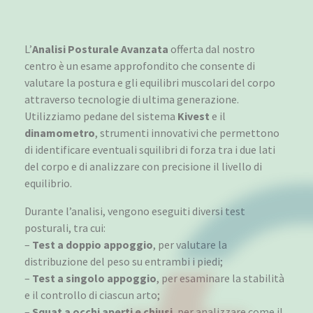
L’
Analisi Posturale Avanzata
offerta dal nostro
centro è un esame approfondito che consente di
valutare la postura e gli equilibri muscolari del corpo
attraverso tecnologie di ultima generazione.
Utilizziamo pedane del sistema
Kivest
e il
dinamometro
, strumenti innovativi che permettono
di identificare eventuali squilibri di forza tra i due lati
del corpo e di analizzare con precisione il livello di
equilibrio.
Durante l’analisi, vengono eseguiti diversi test
posturali, tra cui:
–
Test a doppio appoggio
, per valutare la
distribuzione del peso su entrambi i piedi;
–
Test a singolo appoggio
, per esaminare la stabilità
e il controllo di ciascun arto;
–
Squat a occhi aperti e chiusi
, per analizzare come il